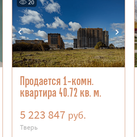
20
Продается 1-комн.
квартира 40.72 кв. м.
5 223 847
руб.
Тверь