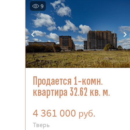
9
Продается 1-комн.
квартира 32.62 кв. м.
4 361 000
руб.
Тверь