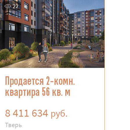
22
Продается 2-комн.
квартира 56 кв. м
8 411 634
руб.
Тверь