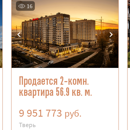
16
Продается 2-комн.
квартира 56.9 кв. м.
9 951 773
руб.
Тверь