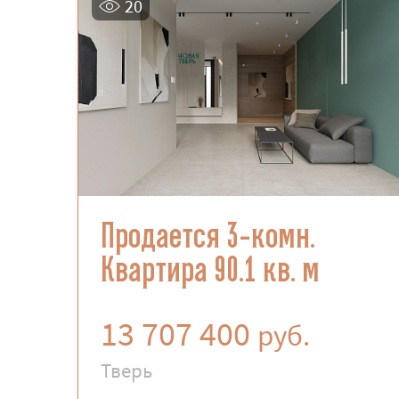
20
Продается 3-комн.
Квартира 90.1 кв. м
13 707 400
руб.
Тверь