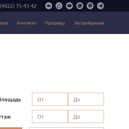
 (4822) 75-43-42
тека
Контакты
Продавцу
Застройщикам
Площадь
Этаж