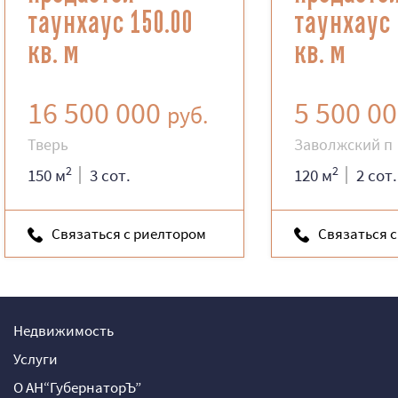
таунхаус 150.00
таунхаус 
кв. м
кв. м
16 500 000
5 500 0
руб.
Тверь
Заволжский п
2
2
150 м
3 сот.
120 м
2 сот.
Связаться с риелтором
Связаться 
Недвижимость
Услуги
О АН“ГубернаторЪ”